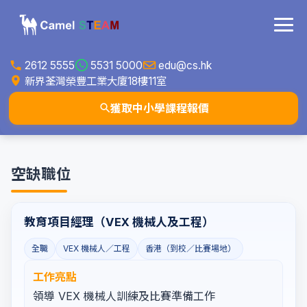
2612 5555
5531 5000
edu@cs.hk
新界荃灣榮豐工業大廈18樓11室
獲取中小學課程報價
空缺職位
教育項目經理（VEX 機械人及工程）
全職
VEX 機械人／工程
香港（到校／比賽場地）
工作亮點
領導 VEX 機械人訓練及比賽準備工作