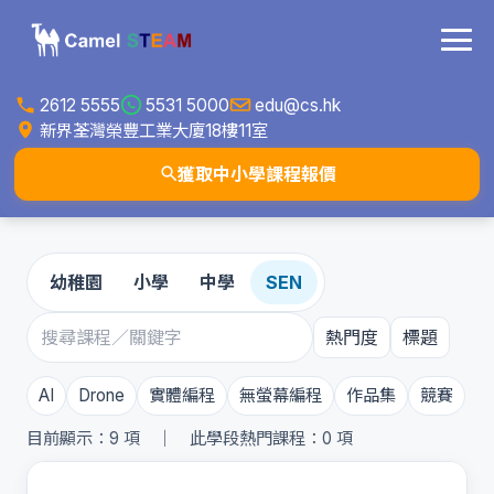
2612 5555
5531 5000
edu@cs.hk
新界荃灣榮豐工業大廈18樓11室
獲取中小學課程報價
幼稚園
小學
中學
SEN
熱門度
標題
AI
Drone
實體編程
無螢幕編程
作品集
競賽
目前顯示：
9
項 ｜ 此學段熱門課程：
0
項